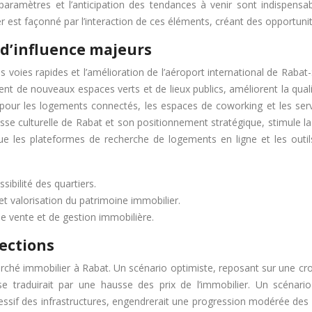
paramètres et l’anticipation des tendances à venir sont indispensa
est façonné par l’interaction de ces éléments, créant des opportunité
 d’influence majeurs
voies rapides et l’amélioration de l’aéroport international de Rabat-
ent de nouveaux espaces verts et de lieux publics, améliorent la qualit
our les logements connectés, les espaces de coworking et les servic
sse culturelle de Rabat et son positionnement stratégique, stimule 
que les plateformes de recherche de logements en ligne et les outils
sibilité des quartiers.
et valorisation du patrimoine immobilier.
e vente et de gestion immobilière.
jections
marché immobilier à Rabat. Un scénario optimiste, reposant sur une 
se traduirait par une hausse des prix de l’immobilier. Un scéna
sif des infrastructures, engendrerait une progression modérée des p