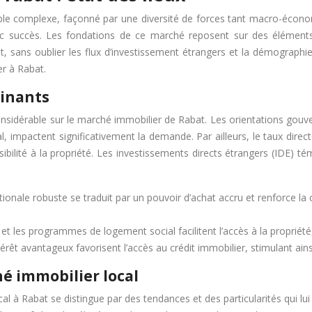
e complexe, façonné par une diversité de forces tant macro-écono
vec succès. Les fondations de ce marché reposent sur des éléments
it, sans oublier les flux d’investissement étrangers et la démographi
er à Rabat.
inants
sidérable sur le marché immobilier de Rabat. Les orientations gouve
, impactent significativement la demande. Par ailleurs, le taux dire
ssibilité à la propriété. Les investissements directs étrangers (IDE) 
onale robuste se traduit par un pouvoir d’achat accru et renforce la 
s et les programmes de logement social facilitent l’accès à la propriét
térêt avantageux favorisent l’accès au crédit immobilier, stimulant ain
é immobilier local
 à Rabat se distingue par des tendances et des particularités qui lui 