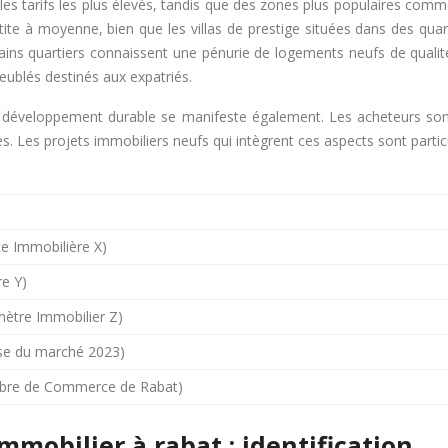
nt les tarifs les plus élevés, tandis que des zones plus populaires c
ite à moyenne, bien que les villas de prestige situées dans des quart
certains quartiers connaissent une pénurie de logements neufs de qua
ublés destinés aux expatriés.
t le développement durable se manifeste également. Les acheteurs so
ues. Les projets immobiliers neufs qui intègrent ces aspects sont parti
ce Immobilière X)
re Y)
mètre Immobilier Z)
yse du marché 2023)
mbre de Commerce de Rabat)
mobilier à rabat : identification