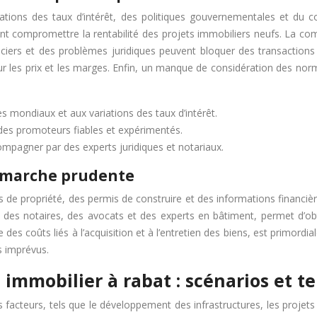
riations des taux d’intérêt, des politiques gouvernementales et du 
 compromettre la rentabilité des projets immobiliers neufs. La com
nciers et des problèmes juridiques peuvent bloquer des transaction
ur les prix et les marges. Enfin, un manque de considération des no
s mondiaux et aux variations des taux d’intérêt.
des promoteurs fiables et expérimentés.
ompagner par des experts juridiques et notariaux.
démarche prudente
res de propriété, des permis de construire et des informations financiè
, des notaires, des avocats et des experts en bâtiment, permet d’obt
es coûts liés à l’acquisition et à l’entretien des biens, est primordia
s imprévus.
 immobilier à rabat : scénarios et 
s facteurs, tels que le développement des infrastructures, les projet