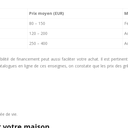
Prix moyen (EUR)
M
80 – 150
F
120 – 200
Ac
250 – 400
Ac
lité de financement peut aussi faciliter votre achat. Il est pertin
alogues en ligne de ces enseignes, on constate que les prix des grill
ée de vie.
r votre maison