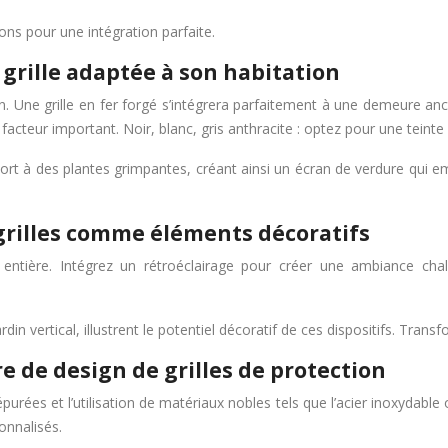
ions pour une intégration parfaite.
a grille adaptée à son habitation
on. Une grille en fer forgé s’intégrera parfaitement à une demeure anc
cteur important. Noir, blanc, gris anthracite : optez pour une teint
port à des plantes grimpantes, créant ainsi un écran de verdure qui emb
s grilles comme éléments décoratifs
 entière. Intégrez un rétroéclairage pour créer une ambiance cha
in vertical, illustrent le potentiel décoratif de ces dispositifs. Trans
e de design de grilles de protection
épurées et l’utilisation de matériaux nobles tels que l’acier inoxydab
onnalisés.