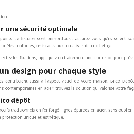
tien.
our une sécurité optimale
s points de fixation sont primordiaux : assurez-vous qu’ils soient s
modèles renforcés, résistants aux tentatives de crochetage.
pectez les fixations, appliquez un traitement anti-corrosion pour prévenir
: un design pour chaque style
les contribuent aussi à l’aspect visuel de votre maison. Brico Dépô
ns contemporaines en acier, trouvez la solution qui valorise votre faç
rico dépôt
otifs traditionnels en fer forgé, lignes épurées en acier, sans oubli
e protection unique et esthétique.